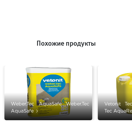
Похожие продукты
Weber.Tec AquaSafe Weber.Tec
Vetonit Te
AquaSafe
Tec AquaRe