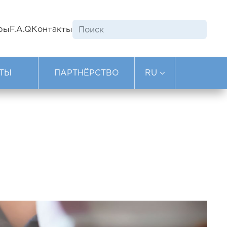
ры
F.A.Q
Контакты
ТЫ
ПАРТНЁРСТВО
RU