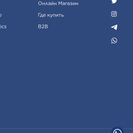
Oнлайн Магазин
p
Где купить
ics
B2B