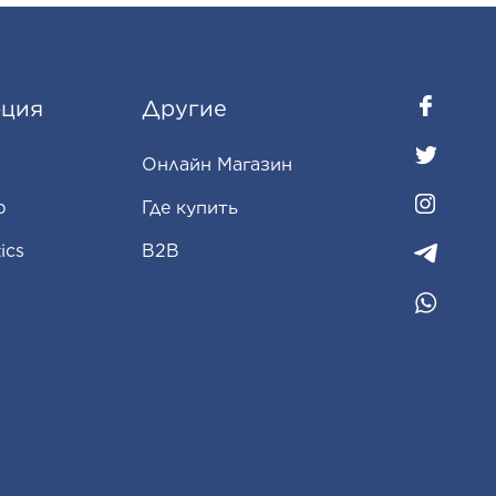
ция
Другие
Oнлайн Магазин
p
Где купить
ics
B2B