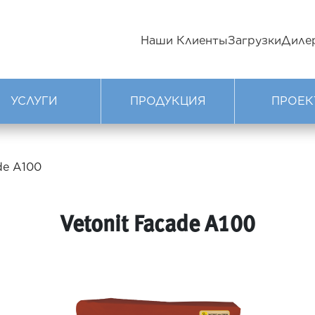
Наши Клиенты
Загрузки
Диле
УСЛУГИ
ПРОДУКЦИЯ
ПРОЕК
de А100
Vetonit Facade А100