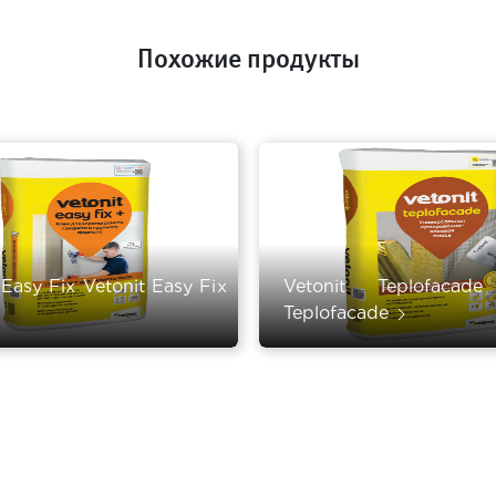
Похожие продукты
 Easy Fix Vetonit Easy Fix
Vetonit Teplofacade
Teplofacade