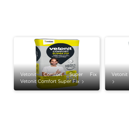
Vetonit Comfort Super Fix
Vetonit
Vetonit Comfort Super Fix