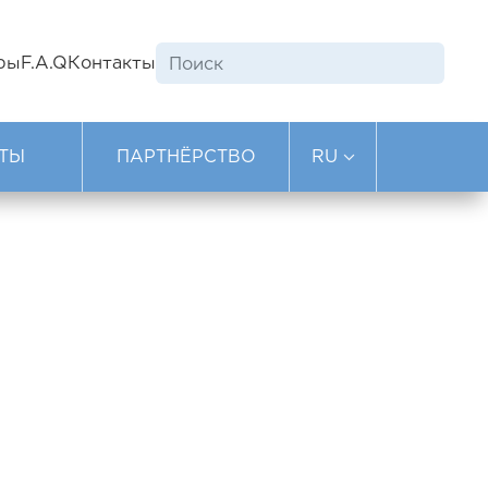
ры
F.A.Q
Контакты
ТЫ
ПАРТНЁРСТВО
RU