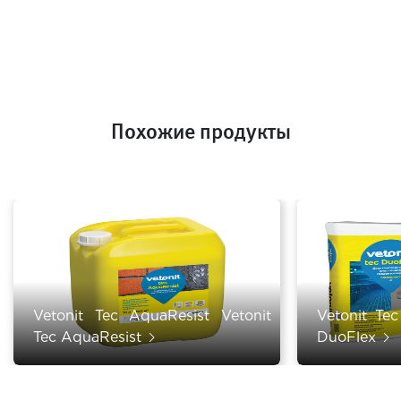
Похожие продукты
Vetonit Tec AquaResist Vetonit
Vetonit Te
Tec AquaResist
DuoFlex